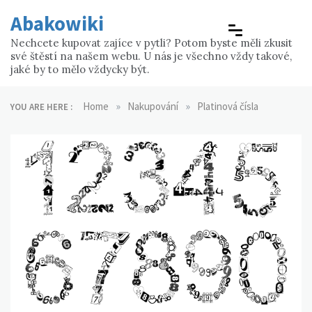
Skip
Abakowiki
to
content
Nechcete kupovat zajíce v pytli? Potom byste měli zkusit
své štěstí na našem webu. U nás je všechno vždy takové,
jaké by to mělo vždycky být.
»
»
Home
Nakupování
Platinová čísla
YOU ARE HERE :