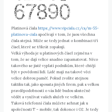
Platinová čísla
https://www.vipcisla.cz/cs/m-55-
platinova-cisla
spočívají v tom, že jsou všechna
čísla stejná. Může se tedy jednat o kombinaci tří
čísel, které se třikrát zopakují.
Velká výhoda je u platinových čísel zejména v
tom, že se dají velice snadno zapamatovat. Něco
takového se jistě vyplatí podnikům, které chtějí
být v povědomí lidí. Lidé mají na takové věci
velice dobrou paměť. Pokud zvolíte stejnou
taktiku tak, jako spousta jiných firem, pak s velkou
pravděpodobností o vás lidé budou skutečně
vědět a využívat vašich služeb ve velkém.
Taková telefonní čísla můžete sehnat jak u
společnosti T – mobile, tak dokonce i O2. Je tedy