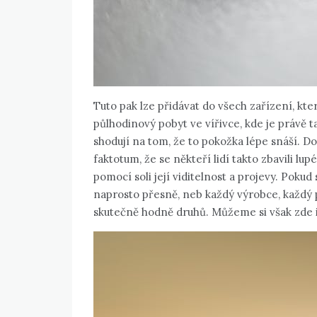
Tuto pak lze přidávat do všech zařízení, kt
půlhodinový pobyt ve vířivce, kde je právě 
shodují na tom, že to pokožka lépe snáší. D
faktotum, že se někteří lidí takto zbavili lup
pomocí soli její viditelnost a projevy. Poku
naprosto přesně, neb každý výrobce, každý p
skutečně hodně druhů. Můžeme si však zde in