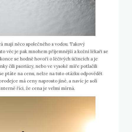
erá mají něco společného s vodou. Takový
tato věc je pak mnohem příjemnější a kožní lékaři se
okonce se hodně hovoří o léčivých účincích a je
énky čili psoriázy, nebo ve vysoké míře potlačili
d se ptáte na cenu, nelze na tuto otázku odpovědět
rodejce má ceny naprosto jiné, a navíc je solí
terně říci, že cena je velmi mírná.