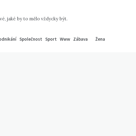
é, jaké by to mělo vždycky být.
odnikání
Společnost
Sport
Www
Zábava
Žena