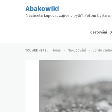
Skip
Abakowiki
to
content
Nechcete kupovat zajíce v pytli? Potom byste mě
Cestování
D
»
»
Home
Nakupování
Sůl do všeho
YOU ARE HERE :