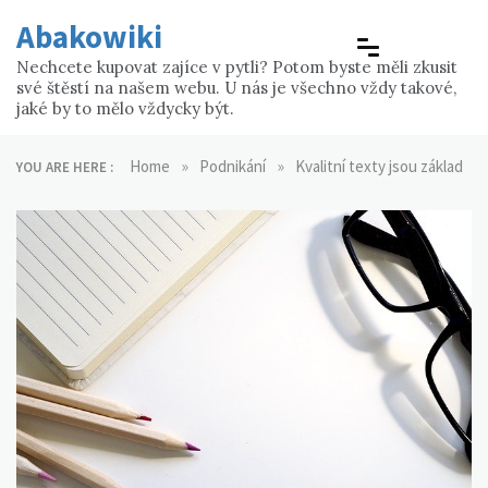
Skip
Abakowiki
to
content
Nechcete kupovat zajíce v pytli? Potom byste měli zkusit
své štěstí na našem webu. U nás je všechno vždy takové,
jaké by to mělo vždycky být.
»
»
Home
Podnikání
Kvalitní texty jsou základ
YOU ARE HERE :