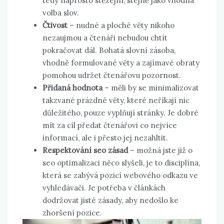
tedy naprosto stěžejní, stejně jako vhodná
volba slov.
Čtivost
– nudné a ploché věty nikoho
nezaujmou a čtenáři nebudou chtít
pokračovat dál. Bohatá slovní zásoba,
vhodně formulované věty a zajímavé obraty
pomohou udržet čtenářovu pozornost.
Přidaná hodnota
– měli by se minimalizovat
takzvané prázdné věty, které neříkají nic
důležitého, pouze vyplňují stránky. Je dobré
mít za cíl předat čtenářovi co nejvíce
informací, ale i přesto jej nezahltit.
Respektování seo zásad
– možná jste již o
seo optimalizaci něco slyšeli, je to disciplína,
která se zabývá pozicí webového odkazu ve
vyhledávači. Je potřeba v článkách
dodržovat jisté zásady, aby nedošlo ke
zhoršení pozice.