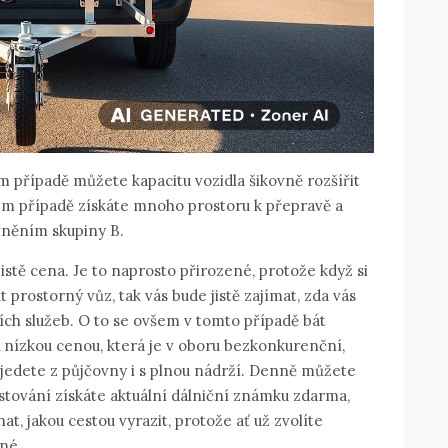
 případě můžete kapacitu vozidla šikovně rozšířit
ém případě získáte mnoho prostoru k přepravě a
ávněním skupiny B.
jistě cena. Je to naprosto přirozené, protože když si
prostorný vůz, tak vás bude jistě zajímat, zda vás
ích služeb. O to se ovšem v tomto případě bát
 nízkou cenou, která je v oboru bezkonkurenční,
djedete z půjčovny i s plnou nádrží. Denně můžete
stování získáte aktuální dálniční známku zdarma,
, jakou cestou vyrazit, protože ať už zvolíte
dné.