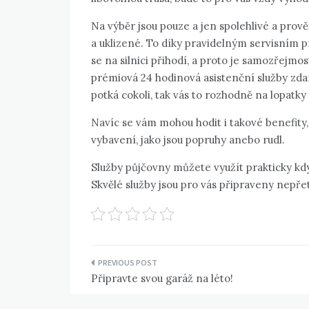
Na výběr jsou pouze a jen spolehlivé a prově
a uklizené. To díky pravidelným servisním
se na silnici přihodí, a proto je samozřejmo
prémiová 24 hodinová asistenční služby zdar
potká cokoli, tak vás to rozhodně na lopatky
Navíc se vám mohou hodit i takové benefity
vybavení, jako jsou popruhy anebo rudl.
Služby půjčovny můžete využít prakticky kdyk
Skvělé služby jsou pro vás připraveny nepřet
Navigace
Připravte svou garáž na léto!
pro
příspěvek