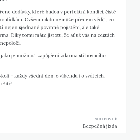
řené dodávky, které budou v perfektní kondici, čisté
 prohlídkám. Ovšem nikdo nemůže předem vědět, co
stí nejen sjednané povinné pojištění, ale také
ma. Díky tomu máte jistotu, že ať už vás na cestách
 nepoloží.
, jako je možnost zapůjčení zdarma stěhovacího
oli – každý všední den, o víkendu i o svátcích.
ržitě!
Bezpečná jízda