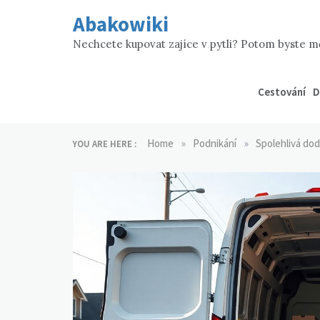
Skip
Abakowiki
to
content
Nechcete kupovat zajíce v pytli? Potom byste mě
Cestování
D
»
»
Home
Podnikání
Spolehlivá dod
YOU ARE HERE :