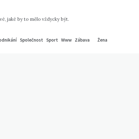
é, jaké by to mělo vždycky být.
odnikání
Společnost
Sport
Www
Zábava
Žena