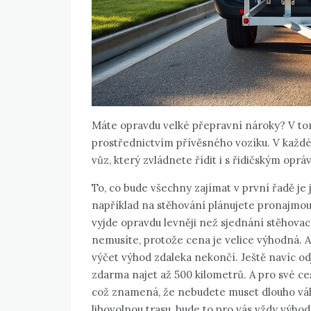
Máte opravdu velké přepravní nároky? V tom
prostřednictvím přívěsného vozíku. V každ
vůz, který zvládnete řídit i s řidičským opr
To, co bude všechny zajímat v první řadě je 
například na stěhování plánujete pronajmout 
vyjde opravdu levněji než sjednání stěhovac
nemusíte, protože cena je velice výhodná. A
výčet výhod zdaleka nekončí. Ještě navíc o
zdarma najet až 500 kilometrů. A pro své ce
což znamená, že nebudete muset dlouho váhat
libovolnou trasu, bude to pro vás vždy výho