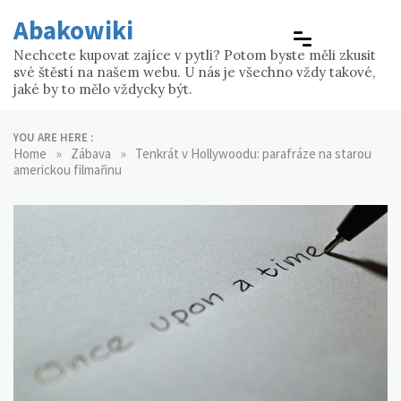
Skip
Abakowiki
to
content
Nechcete kupovat zajíce v pytli? Potom byste měli zkusit
své štěstí na našem webu. U nás je všechno vždy takové,
jaké by to mělo vždycky být.
YOU ARE HERE :
»
»
Home
Zábava
Tenkrát v Hollywoodu: parafráze na starou
americkou filmařinu