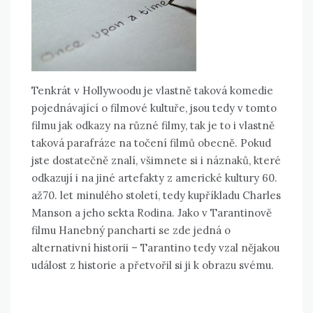
Tenkrát v Hollywoodu je vlastně taková komedie
pojednávající o filmové kultuře, jsou tedy v tomto
filmu jak odkazy na různé filmy, tak je to i vlastně
taková parafráze na točení filmů obecně. Pokud
jste dostatečně znalí, všimnete si i náznaků, které
odkazují i na jiné artefakty z americké kultury 60.
až70. let minulého století, tedy kupříkladu Charles
Manson a jeho sekta Rodina. Jako v Tarantinově
filmu Hanebný pancharti se zde jedná o
alternativní historii – Tarantino tedy vzal nějakou
událost z historie a přetvořil si ji k obrazu svému.