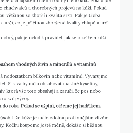
í péče o chlupatého člena rodiny i jeho srst. Pokud jde
bez chuchvalců a chorobných projevů na kůži. Pokud
, většinou se zhorší i kvalita srsti. Pak je třeba
a určí, co je příčinou zhoršené kvality chlupů a určí
dobrý, pak je několik pravidel, jak se o zvířecí kůži
dných živin a minerálů a vitamínů
ná nedostatkem bílkovin nebo vitamínů. Vyvarujme
del. Strava by měla obsahovat mastné kyseliny,
v, která vše toto obsahují a zaručí, že pes nebo
ro svůj vývoj.
x do roka. Pokud se ušpiní, otřeme jej hadříkem.
sobit, že kůže je málo odolná proti vnějším vlivům.
psy. Kočku koupeme ještě méně, dokáže si běžnou