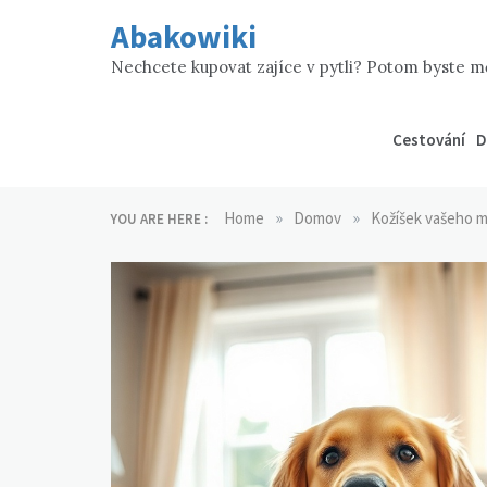
Skip
Abakowiki
to
content
Nechcete kupovat zajíce v pytli? Potom byste mě
Cestování
D
»
»
Home
Domov
Kožíšek vašeho m
YOU ARE HERE :