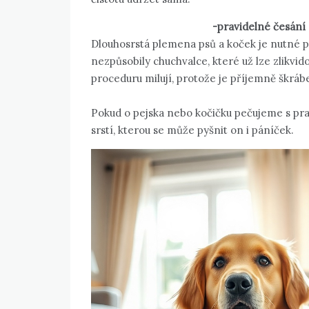
-pravidelné česání 
Dlouhosrstá plemena psů a koček je nutné p
nezpůsobily chuchvalce, které už lze zlikvid
proceduru milují, protože je příjemně škrábe
Pokud o pejska nebo kočičku pečujeme s pravi
srstí, kterou se může pyšnit on i páníček.