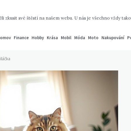
li zkusit své štěstí na našem webu. U nás je všechno vždy takov
omov
Finance
Hobby
Krása
Mobil
Móda
Moto
Nakupování
P
iláčka