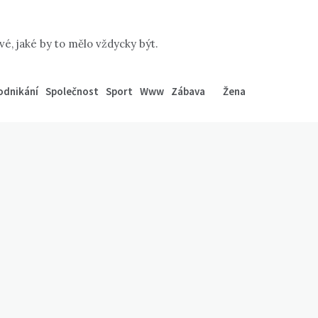
é, jaké by to mělo vždycky být.
odnikání
Společnost
Sport
Www
Zábava
Žena