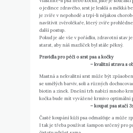
Vlastníte-li psa nebo kočku, jistě je součást
o jedince zdravého, srst je lesklá a měkká 
je zvíře v nepohodě a trpí-li nějakou chorobou
navštívit zvěrolékaře, který zvíře prohlédne 
další postup.
Pokud je ale vše v pořádku, zdravotní stav je 
starat, aby náš mazlíček byl stále pěkný.
Pravidla pro péči o srst psa a kočky
– kvalitní strava s obsahem vho
Mastná a nekvalitní srst může být způsobe
se umělých barviv, soli a různých dochucova
biotin a zinek. Dnešní trh nabízí mnoho krmi
kočka bude mít vyvážené krmivo optimální p
– koupat psa stačí 3
Časté koupání kůži psa odmašťuje a může způ
I tak je třeba používat šampon určený pro 
čistotu udržet sama.