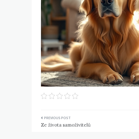
Navigace
Ze života samoživitelů
pro
příspěvek