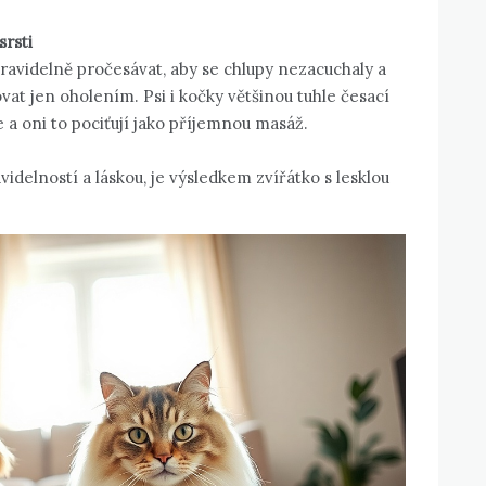
srsti
ravidelně pročesávat, aby se chlupy nezacuchaly a
ovat jen oholením. Psi i kočky většinou tuhle česací
 a oni to pociťují jako příjemnou masáž.
delností a láskou, je výsledkem zvířátko s lesklou