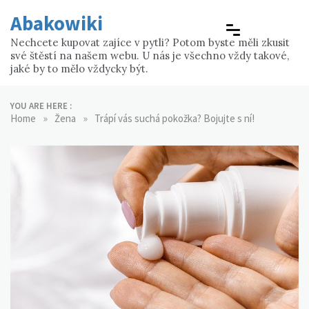
Skip
Abakowiki
to
content
Nechcete kupovat zajíce v pytli? Potom byste měli zkusit
své štěstí na našem webu. U nás je všechno vždy takové,
jaké by to mělo vždycky být.
YOU ARE HERE :
»
»
Home
Žena
Trápí vás suchá pokožka? Bojujte s ní!