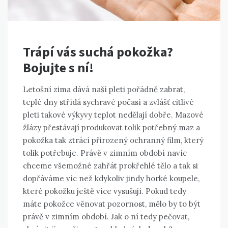
Trápí vás suchá pokožka?
Bojujte s ní!
Letošní zima dává naší pleti pořádně zabrat,
teplé dny střídá sychravé počasí a zvlášť citlivé
pleti takové výkyvy teplot nedělají dobře. Mazové
žlázy přestávají produkovat tolik potřebný maz a
pokožka tak ztrácí přirozený ochranný film, který
tolik potřebuje. Právě v zimním období navíc
chceme všemožné zahřát prokřehlé tělo a tak si
dopřáváme víc než kdykoliv jindy horké koupele,
které pokožku ještě více vysušují. Pokud tedy
máte pokožce věnovat pozornost, mělo by to být
právě v zimním období. Jak o ní tedy pečovat,